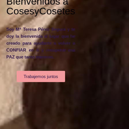
Bienvenidos a
CosesyCosetes
Soy Mª Teresa Pérez Segura y te
doy la bienvenida al lugar que he
creado para ayudarte a
volver a
CONFIAR en ti y recuperar esa
PAZ
que tanto mereces.
Trabajemos juntos