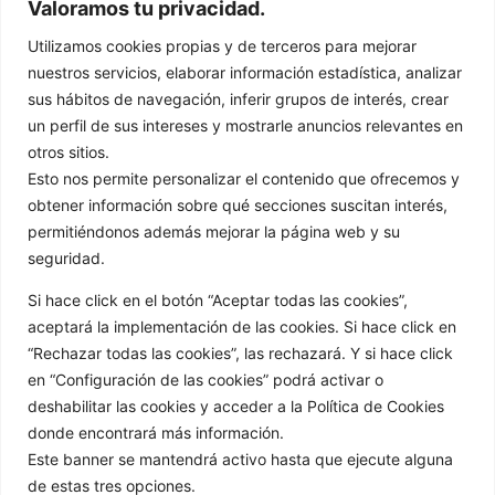
Valoramos tu privacidad.
sé que también lo es para ti.
Utilizamos cookies propias y de terceros para mejorar
nuestros servicios, elaborar información estadística, analizar
Gracias a mi formación y mi amplia
sus hábitos de navegación, inferir grupos de interés, crear
experiencia como psicóloga puedo
un perfil de sus intereses y mostrarle anuncios relevantes en
tratar y trabajar en diferentes
otros sitios.
Esto nos permite personalizar el contenido que ofrecemos y
situaciones.
obtener información sobre qué secciones suscitan interés,
permitiéndonos además mejorar la página web y su
Aun así, estoy ampliamente
seguridad.
especializada en:
Si hace click en el botón “Aceptar todas las cookies”,
aceptará la implementación de las cookies. Si hace click en
Trastorno de la conducta
“Rechazar todas las cookies”, las rechazará. Y si hace click
en “Configuración de las cookies” podrá activar o
alimentaria.
deshabilitar las cookies y acceder a la Política de Cookies
Obesidad
donde encontrará más información.
Este banner se mantendrá activo hasta que ejecute alguna
Imagen corporal
de estas tres opciones.