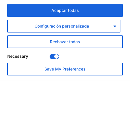
Aceptar todas
Sintomatología depresiva o
ansiosa
Configuración personalizada
Dependencia emocional
Rechazar todas
Autoestima
Necessary
Save My Preferences