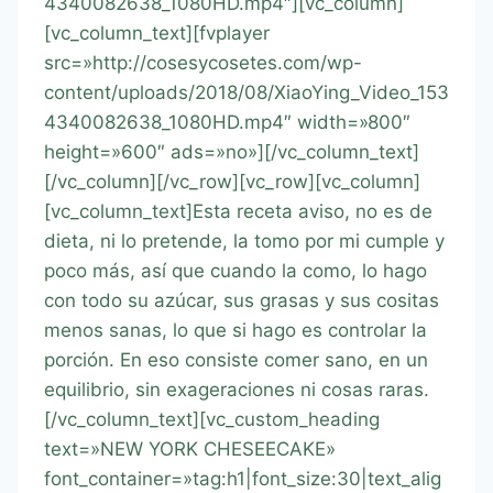
4340082638_1080HD.mp4″][vc_column]
[vc_column_text][fvplayer
src=»http://cosesycosetes.com/wp-
content/uploads/2018/08/XiaoYing_Video_153
4340082638_1080HD.mp4″ width=»800″
height=»600″ ads=»no»][/vc_column_text]
[/vc_column][/vc_row][vc_row][vc_column]
[vc_column_text]Esta receta aviso, no es de
dieta, ni lo pretende, la tomo por mi cumple y
poco más, así que cuando la como, lo hago
con todo su azúcar, sus grasas y sus cositas
menos sanas, lo que si hago es controlar la
porción. En eso consiste comer sano, en un
equilibrio, sin exageraciones ni cosas raras.
[/vc_column_text][vc_custom_heading
text=»NEW YORK CHESEECAKE»
font_container=»tag:h1|font_size:30|text_alig