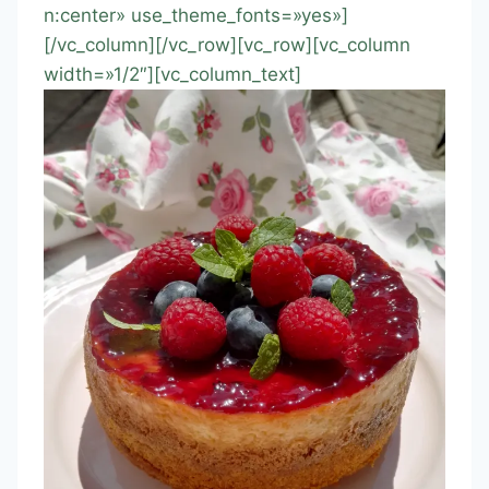
n:center» use_theme_fonts=»yes»]
[/vc_column][/vc_row][vc_row][vc_column
width=»1/2″][vc_column_text]