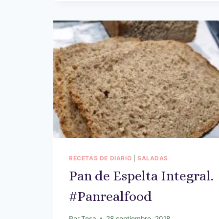
RECETAS DE DIARIO
|
SALADAS
Pan de Espelta Integral.
#Panrealfood
Por
Tesa
28 septiembre, 2018