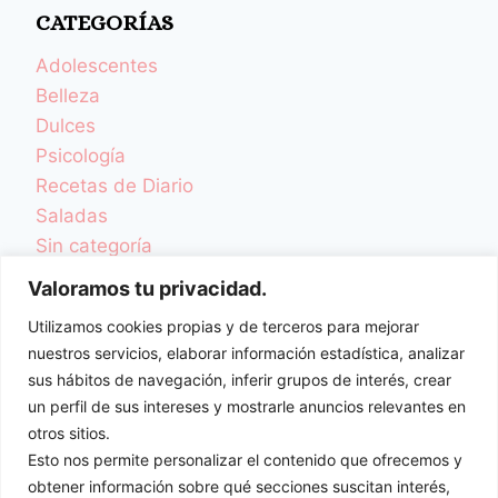
CATEGORÍAS
Adolescentes
Belleza
Dulces
Psicología
Recetas de Diario
Saladas
Sin categoría
TCA y Desordenes Alimentarios
Valoramos tu privacidad.
Una Vida Más Sana
Utilizamos cookies propias y de terceros para mejorar
Videoblog
nuestros servicios, elaborar información estadística, analizar
Videorecetas
sus hábitos de navegación, inferir grupos de interés, crear
Videos Colaboraciones
un perfil de sus intereses y mostrarle anuncios relevantes en
otros sitios.
ENTRADAS
Esto nos permite personalizar el contenido que ofrecemos y
obtener información sobre qué secciones suscitan interés,