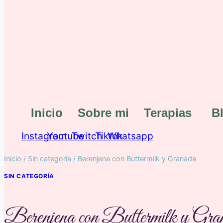
Inicio
Sobre mi
Terapias
B
Instagram
Youtube
Twitch
Tiktok
Whatsapp
Inicio
/
Sin categoría
/
Berenjena con Buttermilk y Granada
SIN CATEGORÍA
Berenjena con Buttermilk y Gra