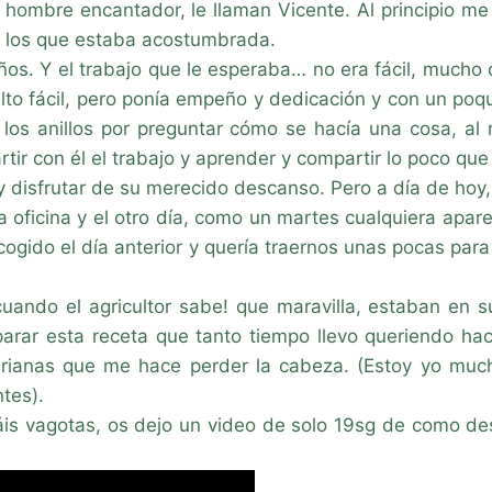
 hombre encantador, le llaman Vicente. Al principio me
 los que estaba acostumbrada.
. Y el trabajo que le esperaba… no era fácil, mucho 
sulto fácil, pero ponía empeño y dedicación y con un p
 los anillos por preguntar cómo se hacía una cosa, al
tir con él el trabajo y aprender y compartir lo poco qu
, y disfrutar de su merecido descanso. Pero a día de h
 oficina y el otro día, como un martes cualquiera apare
ogido el día anterior y quería traernos unas pocas par
ando el agricultor sabe! que maravilla, estaban en su
rar esta receta que tanto tiempo llevo queriendo hace
tarianas que me hace perder la cabeza. (Estoy yo muc
tes).
áis vagotas, os dejo un video de solo 19sg de como de