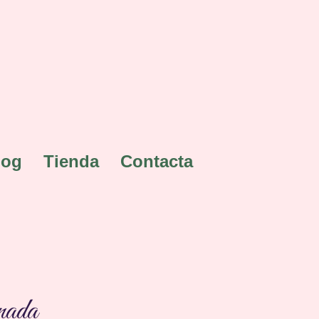
log
Tienda
Contacta
nada