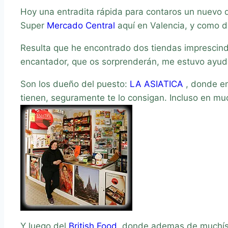
Hoy una entradita rápida para contaros un nuevo 
Super
Mercado Central
aquí en Valencia, y como d
Resulta que he encontrado dos tiendas imprescind
encantador, que os sorprenderán, me estuvo ayuda
Son los dueño del puesto:
LA ASIATICA
, donde en
tienen, seguramente te lo consigan. Incluso en m
Y luego del
British Food
,
donde ademas de muchísim