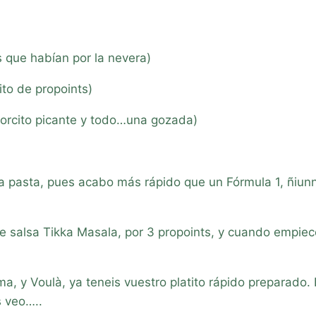
 que habían por la nevera)
ito de propoints)
borcito picante y todo…una gozada)
 pasta, pues acabo más rápido que un Fórmula 1, ñiunn
e salsa Tikka Masala, por 3 propoints, y cuando empiec
a, y Voulà, ya teneis vuestro platito rápido preparado. 
s veo…..