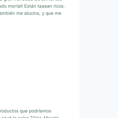
do mortal! Están taaaan ricos.
también me alucina, y que me
 Productos que podríamos
s cayó la salsa Tikka-Masala