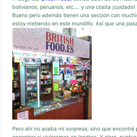
bolivianos, peruanos, etc…. y una cosita ¡cuidado
Bueno pero además tienen una sección con muchis
estoy metiendo en este mundillo. Así que una pa
Pero ahí no acaba mi sorpresa, sino que encontré
encontrar si vivieramos en londres. Y claro, puntu