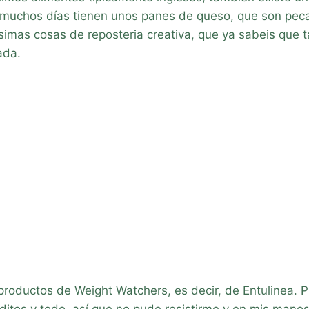
! muchos días tienen unos panes de queso, que son peca
imas cosas de reposteria creativa, que ya sabeis que 
sada.
 productos de Weight Watchers, es decir, de Entulinea.
aditos y todo, así que no pude resistirme y en mis mano