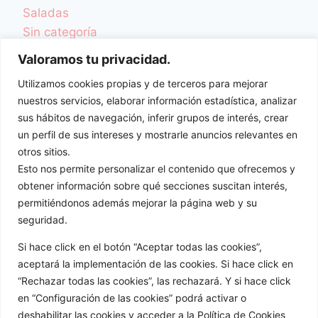
Saladas
Sin categoría
TCA y Desordenes Alimentarios
Valoramos tu privacidad.
Una Vida Más Sana
Utilizamos cookies propias y de terceros para mejorar
Videoblog
nuestros servicios, elaborar información estadística, analizar
Videorecetas
sus hábitos de navegación, inferir grupos de interés, crear
Videos Colaboraciones
un perfil de sus intereses y mostrarle anuncios relevantes en
otros sitios.
ENTRADAS
Esto nos permite personalizar el contenido que ofrecemos y
obtener información sobre qué secciones suscitan interés,
permitiéndonos además mejorar la página web y su
seguridad.
Si hace click en el botón “Aceptar todas las cookies”,
aceptará la implementación de las cookies. Si hace click en
“Rechazar todas las cookies”, las rechazará. Y si hace click
en “Configuración de las cookies” podrá activar o
Redes sociales:
deshabilitar las cookies y acceder a la Política de Cookies