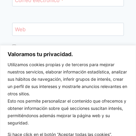
Correo electrónico
*
Web
Recibir un correo electrónico con los
Valoramos tu privacidad.
siguientes comentarios a esta entrada.
Utilizamos cookies propias y de terceros para mejorar
nuestros servicios, elaborar información estadística, analizar
sus hábitos de navegación, inferir grupos de interés, crear
Recibir un correo electrónico con cada nueva
un perfil de sus intereses y mostrarle anuncios relevantes en
entrada.
otros sitios.
Esto nos permite personalizar el contenido que ofrecemos y
obtener información sobre qué secciones suscitan interés,
permitiéndonos además mejorar la página web y su
seguridad.
Si hace click en el botón “Aceptar todas las cookies”,