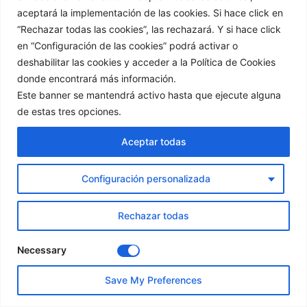
aceptará la implementación de las cookies. Si hace click en
“Rechazar todas las cookies”, las rechazará. Y si hace click
CATEGORÍAS
en “Configuración de las cookies” podrá activar o
Adolescentes
deshabilitar las cookies y acceder a la Política de Cookies
donde encontrará más información.
Belleza
Este banner se mantendrá activo hasta que ejecute alguna
Dulces
de estas tres opciones.
Psicología
Recetas de Diario
Aceptar todas
Saladas
Sin categoría
Configuración personalizada
TCA y Desordenes Alimentarios
Una Vida Más Sana
Rechazar todas
Videoblog
Videorecetas
Necessary
Videos Colaboraciones
Save My Preferences
ENTRADAS