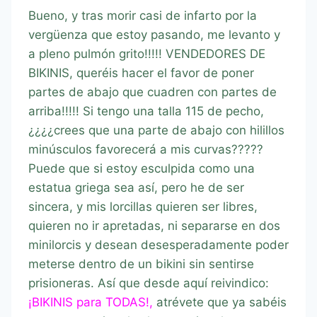
Bueno, y tras morir casi de infarto por la
vergüenza que estoy pasando, me levanto y
a pleno pulmón grito!!!!! VENDEDORES DE
BIKINIS, queréis hacer el favor de poner
partes de abajo que cuadren con partes de
arriba!!!!! Si tengo una talla 115 de pecho,
¿¿¿¿crees que una parte de abajo con hilillos
minúsculos favorecerá a mis curvas?????
Puede que si estoy esculpida como una
estatua griega sea así, pero he de ser
sincera, y mis lorcillas quieren ser libres,
quieren no ir apretadas, ni separarse en dos
minilorcis y desean desesperadamente poder
meterse dentro de un bikini sin sentirse
prisioneras. Así que desde aquí reivindico:
¡BIKINIS para TODAS!,
atrévete que ya sabéis