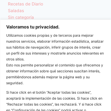
Recetas de Diario
Saladas
Sin categoría
TCA y Desordenes Alimentarios
Valoramos tu privacidad.
Una Vida Más Sana
Utilizamos cookies propias y de terceros para mejorar
Videoblog
nuestros servicios, elaborar información estadística, analizar
Videorecetas
sus hábitos de navegación, inferir grupos de interés, crear
Videos Colaboraciones
un perfil de sus intereses y mostrarle anuncios relevantes en
otros sitios.
ENTRADAS
Esto nos permite personalizar el contenido que ofrecemos y
obtener información sobre qué secciones suscitan interés,
permitiéndonos además mejorar la página web y su
seguridad.
Si hace click en el botón “Aceptar todas las cookies”,
aceptará la implementación de las cookies. Si hace click en
“Rechazar todas las cookies”, las rechazará. Y si hace click
en “Configuración de las cookies” podrá activar o