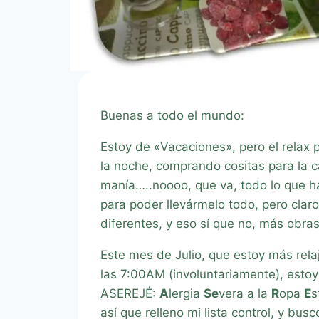
Buenas a todo el mundo:
Estoy de «Vacaciones», pero el relax p
la noche, comprando cositas para la c
manía…..noooo, que va, todo lo que ha
para poder llevármelo todo, pero clar
diferentes, y eso sí que no, más obras n
Este mes de Julio, que estoy más rela
las 7:00AM (involuntariamente), esto
ASEREJÉ:
A
lergia
Se
vera a la
R
opa
E
s
así que relleno mi lista control, y bus