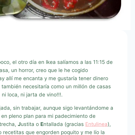
oco, el otro día en Ikea salíamos a las 11:15 de
asa, un horror, creo que le he cogido
y allí me encanta y me gustaría tener dinero
o también necesitaría como un millón de casas
i loca, ni jarta de vino!!!.
jada, sin trabajar, aunque sigo levantándome a
y en pleno plan para mi padecimiento de
trecha,
J
ustita o
E
ntallada (gracias
Entulinea
),
co recetitas que engorden poquito y me lío la