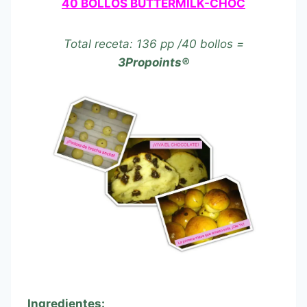
40 BOLLOS BUTTERMILK-CHOC
Total receta: 136 pp /40 bollos =
3Propoints®
Ingredientes: