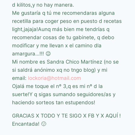
d kilitos,y no hay manera.
Me gustaría q tú me recomendaras alguna
recetilla para coger peso en puesto d recetas
light,jajaja!Aunq más bien me tendrías q
recomendar cosas de tu gabinete, q debo
modificar y me llevan x el camino dla
amargura…!!! 😉
Mi nombre es Sandra Chico Martínez (no se
si saldrá anónimo xq no tngo blog) y mi
email:
lockoria@hotmail.com
Ojalá me toque el nº 3,q es mi nº d la
suerte!Y q sigas sumando seguidores/as y
haciendo sorteos tan estupendos!
GRACIAS X TODO Y TE SIGO X FB Y X AQUÍ !
Encantada! 🙂