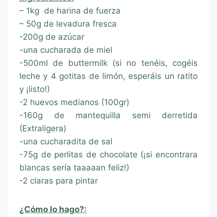
– 1kg de harina de fuerza
– 50g de levadura fresca
-200g de azúcar
-una cucharada de miel
-500ml de buttermilk (si no tenéis, cogéis
leche y 4 gotitas de limón, esperáis un ratito
y ¡listo!)
-2 huevos medianos (100gr)
-160g de mantequilla semi derretida
(Extraligera)
-una cucharadita de sal
-75g de perlitas de chocolate (¡si encontrara
blancas sería taaaaan feliz!)
-2 claras para pintar
¿Cómo lo hago?: