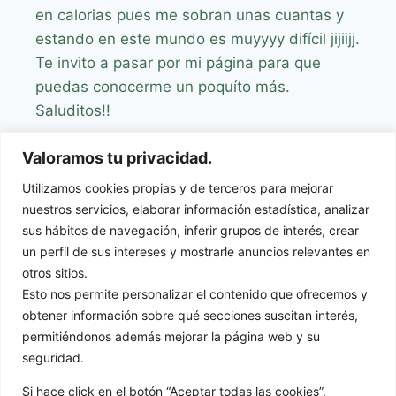
en calorias pues me sobran unas cuantas y
estando en este mundo es muyyyy difícil jijiijj.
Te invito a pasar por mi página para que
puedas conocerme un poquíto más.
Saluditos!!
cookiesparatodos@gmail.com
Valoramos tu privacidad.
https://www.facebook.com/cookiesparatodos
Utilizamos cookies propias y de terceros para mejorar
http://cookiesparatodos.blogspot.com/
nuestros servicios, elaborar información estadística, analizar
sus hábitos de navegación, inferir grupos de interés, crear
un perfil de sus intereses y mostrarle anuncios relevantes en
otros sitios.
Noemi Mompo
Esto nos permite personalizar el contenido que ofrecemos y
dice:
29 febrero, 2012 a las 8:18 am
obtener información sobre qué secciones suscitan interés,
permitiéndonos además mejorar la página web y su
seguridad.
Hola Teresa!!
Si hace click en el botón “Aceptar todas las cookies”,