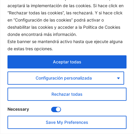
Buenos días, yo quiero participar en el
aceptará la implementación de las cookies. Si hace click en
sorteo, me encanta todo lo que haces, hace
“Rechazar todas las cookies”, las rechazará. Y si hace click
poco que te conozco y me gusta seguirte, yo
en “Configuración de las cookies” podrá activar o
tambien hace poco que estoy en el mundo
deshabilitar las cookies y acceder a la Política de Cookies
de la reposteria, y la verdad que para lo poco
donde encontrará más información.
que me gusta cocinar, este mundo me
Este banner se mantendrá activo hasta que ejecute alguna
de estas tres opciones.
encanta pero porque me gusta mucho el
dulce y probar cosas nuevas, si quieres te
Aceptar todas
puedes pasar por mi blog, me falta mejorar
muchas cosas pero poco a poco espero
Configuración personalizada
seguir avanzando y gracias a vosotras
compis de blog que me estais ayudando
Rechazar todas
mucho, mi mail es
notedu7@hotmail.com
suerte a tod@s.
Necessary
Eres valenciana?yo tambien soy
Save My Preferences
Saluditos