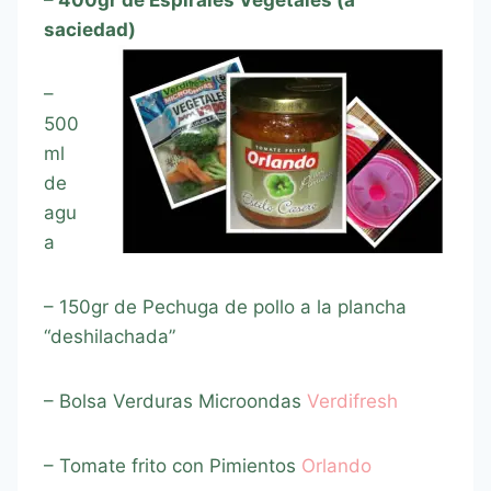
– 400gr de Espirales Vegetales (a
saciedad)
–
500
ml
de
agu
a
– 150gr de Pechuga de pollo a la plancha
“deshilachada”
– Bolsa Verduras Microondas
Verdifresh
– Tomate frito con Pimientos
Orlando