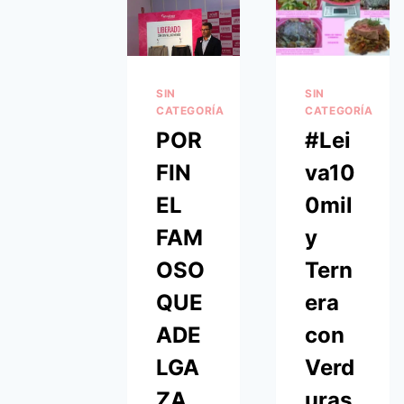
SIN
SIN
CATEGORÍA
CATEGORÍA
POR
#Lei
FIN
va10
EL
0mil
FAM
y
OSO
Tern
QUE
era
ADE
con
LGA
Verd
ZA
uras