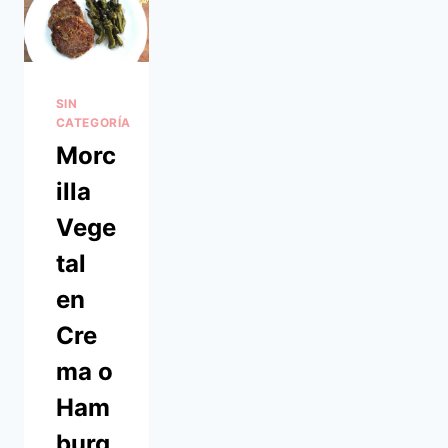
SIN
CATEGORÍA
Morc
illa
Vege
tal
en
Cre
ma o
Ham
burg