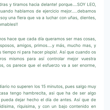
dras y tiramos hacia delante! porque….SOY LEO,
 cuando hablamos de ejercicio mejor…..debamos
 soy una fiera que va a luchar con uñas, dientes,
omables!!
nos hace que cada día queramos ser mas cosas,
, esposos, amigos, primos….y más, mucho mas, y
 tiempo ni para hacer pispis!. Así que cuando os
tros mismos para así controlar mejor vuestra
los, os parece que el esfuerzo va a ser enorme,
diario no superen los 15 minutos, pues salgo muy
 casa tengo hambrecita, asi que ha de ser algo
o pueda dejar hecho el día de antes. Así que de
idisima, ríquisima, y con un bajo contenido en